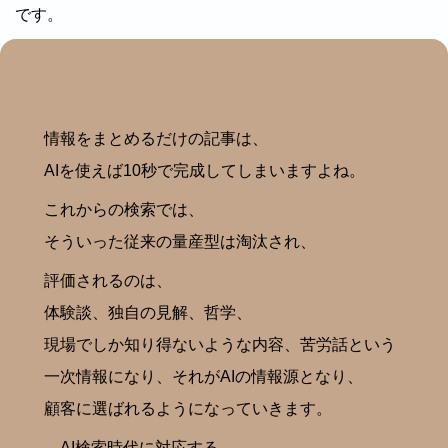
です。
イン
登録
情報をまとめるだけの記事は、
AIを使えば10秒で完成してしまいますよね。
ページ
これからの検索では、
そういった従来の量産型は淘汰され、
サイト
評価されるのは、
者
体験談、独自の見解、哲学、
用規約
現場でしか知り得ないような内容、苦労話という
一次情報になり、それがAIの情報源となり、
い合わせ
顧客に選ばれるようになっていきます。
AI検索時代に対応する、